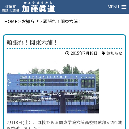
MENU
HOME
>
お知らせ
>
頑張れ！関東六浦！
頑張れ！関東六浦！
2015年7月18日
お知らせ
7月18日(土）、母校である関東学院六浦高校野球部が2回戦
を突破しました！