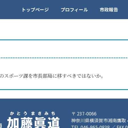
トップページ
プロフィール
市政報告
のスポーツ課を市長部局に移すべきではないか。
〒 237-0066
神奈川県横須賀市湘南鷹取 4-
TEL 046-865-0838 ／ FAX 