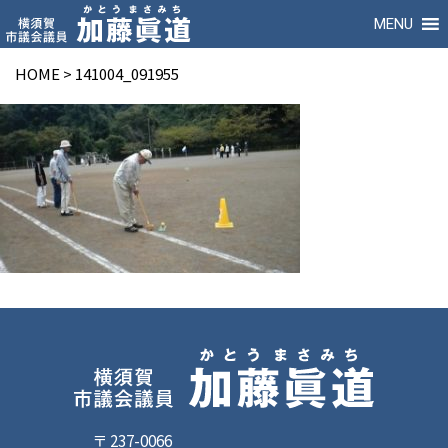
MENU
HOME
>
141004_091955
〒 237-0066