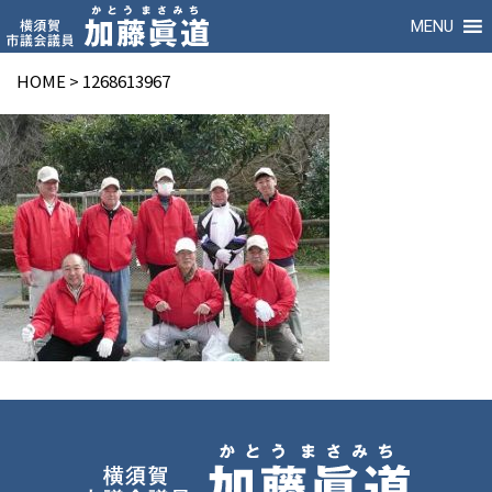
MENU
HOME
>
1268613967