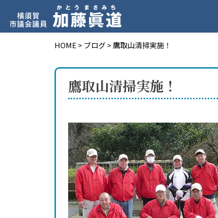
HOME
>
ブログ
>
鷹取山清掃実施！
鷹取山清掃実施！