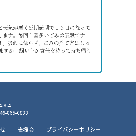
と天気が悪く延期延期で１３日になって
します。毎回１番多いごみは吸殻です
す。吸殻に係らず、ごみの捨て方はしっ
ますが、飼い主が責任を持って持ち帰り
8-4
046-865-0838
プライバシーポリシー
合せ
後援会