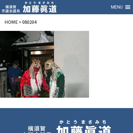
MENU
HOME
>
080204