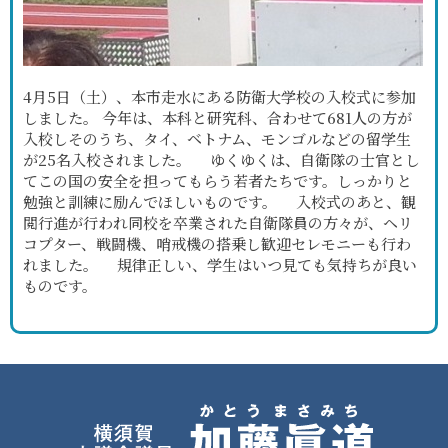
4月5日（土）、本市走水にある防衛大学校の入校式に参加
しました。 今年は、本科と研究科、合わせて681人の方が
入校しそのうち、タイ、ベトナム、モンゴルなどの留学生
が25名入校されました。 ゆくゆくは、自衛隊の士官とし
てこの国の安全を担ってもらう若者たちです。しっかりと
勉強と訓練に励んでほしいものです。 入校式のあと、観
閲行進が行われ同校を卒業された自衛隊員の方々が、ヘリ
コプター、戦闘機、哨戒機の搭乗し歓迎セレモニーも行わ
れました。 規律正しい、学生はいつ見ても気持ちが良い
ものです。