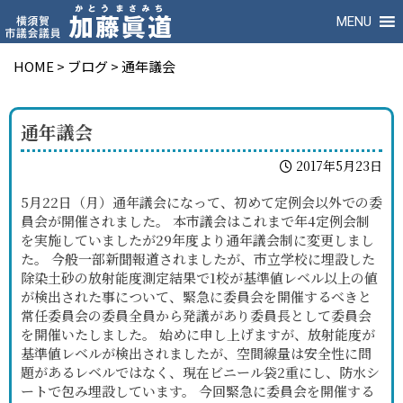
MENU
HOME
>
ブログ
>
通年議会
通年議会
2017年5月23日
5月22日（月）通年議会になって、初めて定例会以外での委
員会が開催されました。 本市議会はこれまで年4定例会制
を実施していましたが29年度より通年議会制に変更しまし
た。 今般一部新聞報道されましたが、市立学校に埋設した
除染土砂の放射能度測定結果で1校が基準値レベル以上の値
が検出された事について、緊急に委員会を開催するべきと
常任委員会の委員全員から発議があり委員長として委員会
を開催いたしました。 始めに申し上げますが、放射能度が
基準値レベルが検出されましたが、空間線量は安全性に問
題があるレベルではなく、現在ビニール袋2重にし、防水シ
ートで包み埋設しています。 今回緊急に委員会を開催する