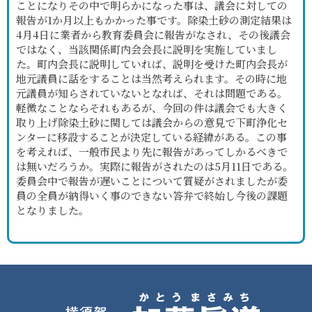
ことになりその中で明らかになった事は、議会に対しての
報告が1か月以上もかかった事です。除染土砂の測定結果は
4月4日に業者から教育委員会に報告がなされ、その後議会
ではなく、当該関係町内会会長に説明を実施していまし
た。町内会長に説明していれば、説明を受けた町内会長が
地元議員に話をすることは当然考えられます。その時に地
元議員が知らされていないとなれば、それは問題である。
軽微なことならそれもあるが、今回の件は議会でも大きく
取り上げ除染土砂に関しては議会からの意見で下町浄化セ
ンターに移設することが決定している経緯がある。この事
を考えれば、一般市民より先に報告があってしかるべきで
は無いだろうか。実際に報告がされたのは5月11日である。
委員会中で報告が遅いことについて質疑がされましたが委
員の全員が納得いく事のできない答弁で終始し今後の課題
となりました。