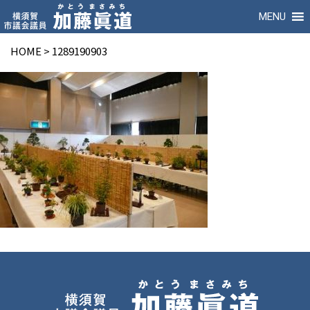
MENU
HOME
>
1289190903