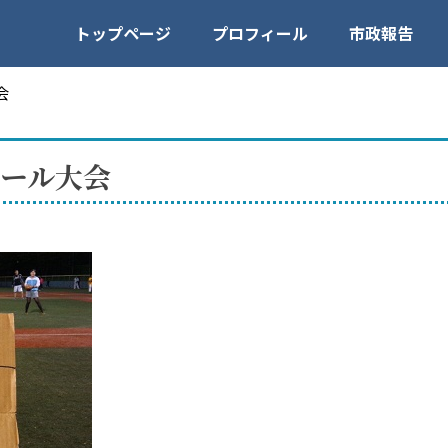
トップページ
プロフィール
市政報告
会
ール大会