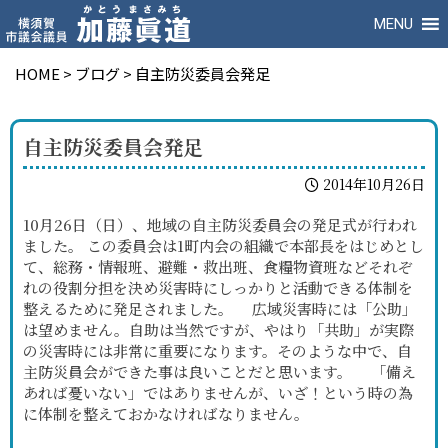
MENU
HOME
>
ブログ
>
自主防災委員会発足
自主防災委員会発足
2014年10月26日
10月26日（日）、地域の自主防災委員会の発足式が行われ
ました。 この委員会は1町内会の組織で本部長をはじめとし
て、総務・情報班、避難・救出班、食糧物資班などそれぞ
れの役割分担を決め災害時にしっかりと活動できる体制を
整えるために発足されました。 広域災害時には「公助」
は望めません。自助は当然ですが、やはり「共助」が実際
の災害時には非常に重要になります。そのような中で、自
主防災員会ができた事は良いことだと思います。 「備え
あれば憂いない」ではありませんが、いざ！という時の為
に体制を整えておかなければなりません。