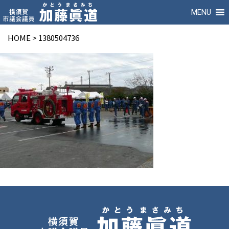
MENU
HOME
>
1380504736