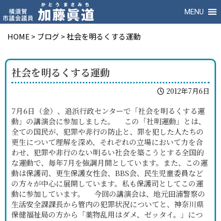
MENU
HOME
>
ブログ
>
社会を明るくする運動
社会を明るくする運動
2012年7月6日
7月6日（金）、追浜行政センターで「社会を明るくする運
動」の講演会に参加しました。 この「社明運動」とは、
全ての国民が、犯罪や非行の防止と、罪を犯した人たちの
更生について理解を深め、それぞれの立場において力を合
わせ、犯罪や非行のない明るい社会を築こうとする全国的
な運動で、毎年7月を強調月間としています。また、この運
動は保護司、更生保護女性会、BBS会、民生児童委員など
の方々が中心に展開しています。私も保護司としてこの運
動に参加しています。 今回の講演会は、地元田浦警察の
生活安全課課長から管内の犯罪状況についてと、神奈川県
保健福祉局の方から「薬物乱用はダメ、ゼッタイ。」につ