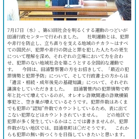
7月17日（水）、第63回社会を明るくする運動のつどいが
田浦行政センターで行われました。 社明運動とは、犯罪
や非行を防止し、立ち直りを支える地域のチカラ～はすべ
ての国民が、犯罪や非行の防止と罪を犯した人たちの更生
について理解を深め、それぞれの立場において力を合わ
せ、犯罪のない地域社会を築こうとする全国的な運動で
す。 今回は、田浦警察署の方をお招きして、「最近の犯
罪情勢と犯罪予防」について、そして行政書士の方からは
「遺言・相続・成年後見の基礎知識」について、それぞれ
講演をしていただきました。 田浦署管内の犯罪情勢で昨
年と比べて増えているのが、オレオレ詐欺関連の詐欺横領
事犯と、空き巣が増えているそうです。犯罪件数はあくま
でも犯罪の“認知”件数でカウントしているため、表に出て
こない犯罪などはカウントされていません。 どの地区で
犯罪が多く発生しているかはここでは書きませんが、犯罪
件数がない地区では、田浦泉町は〇だそうです。 これか
らも犯罪の無い街つくりを目指していきたいと思います。