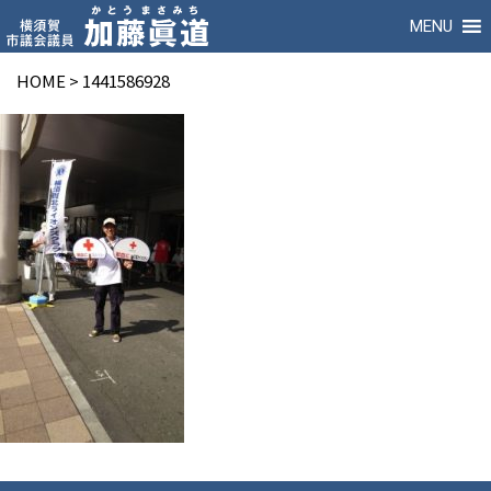
MENU
HOME
>
1441586928