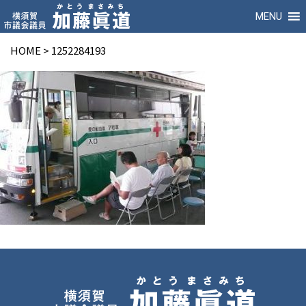
MENU
HOME
>
1252284193