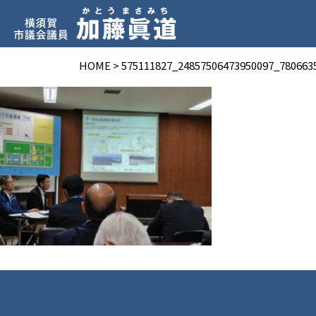
HOME
>
575111827_24857506473950097_780663