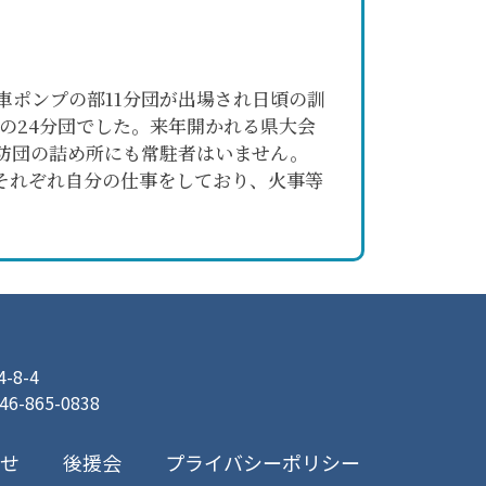
車ポンプの部11分団が出場され日頃の訓
の24分団でした。来年開かれる県大会
消防団の詰め所にも常駐者はいません。
それぞれ自分の仕事をしており、火事等
8-4
046-865-0838
プライバシーポリシー
合せ
後援会