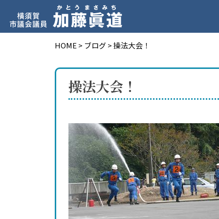
HOME
>
ブログ
>
操法大会！
操法大会！