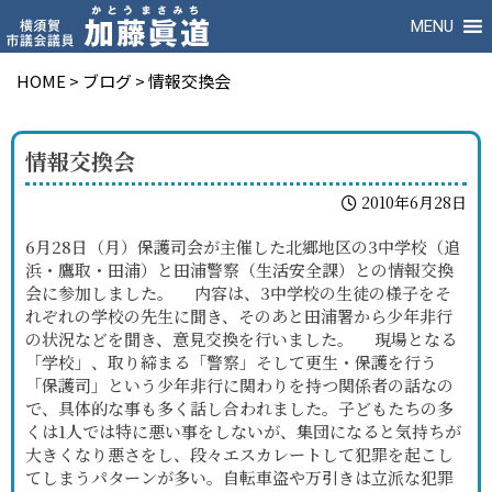
MENU
HOME
>
ブログ
>
情報交換会
情報交換会
2010年6月28日
6月28日（月）保護司会が主催した北郷地区の3中学校（追
浜・鷹取・田浦）と田浦警察（生活安全課）との情報交換
会に参加しました。 内容は、3中学校の生徒の様子をそ
れぞれの学校の先生に聞き、そのあと田浦署から少年非行
の状況などを聞き、意見交換を行いました。 現場となる
「学校」、取り締まる「警察」そして更生・保護を行う
「保護司」という少年非行に関わりを持つ関係者の話なの
で、具体的な事も多く話し合われました。子どもたちの多
くは1人では特に悪い事をしないが、集団になると気持ちが
大きくなり悪さをし、段々エスカレートして犯罪を起こし
てしまうパターンが多い。自転車盗や万引きは立派な犯罪