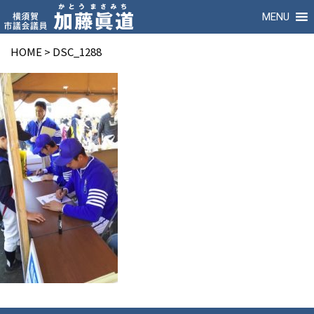
MENU
HOME
>
DSC_1288