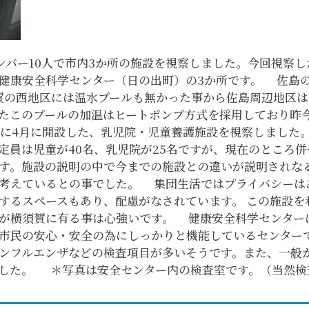
メンバー10人で市内3か所の施設を視察しました。今回視察
健康安全科学センター（日の出町）の3か所です。 佐島
賀の西地区には温水プールも無かった事から佐島周辺地区
たこのプールの加温はヒートポンプ方式を採用しており昨
に4月に開設した、乳児院・児童養護施設を視察しました
定員は児童が40名、乳児院が25名ですが、現在のところ併
す。施設の説明の中で今までの施設との違いが説明されな
考えているとの事でした。 集団生活ではプライバシーは
するスペースもあり、配慮がなされています。 この施設を
が横須賀に有る事は心強いです。 健康安全科学センター
市民の安心・安全の為にしっかりと機能しているセンター
ンフルエンザなどの検査項目が多いそうです。また、一般から
した。 ＊写真は安全センター内の検査室です。（当然検