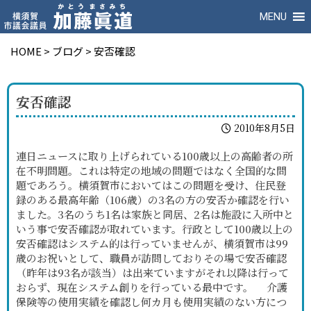
MENU
HOME
>
ブログ
>
安否確認
安否確認
2010年8月5日
連日ニュースに取り上げられている100歳以上の高齢者の所
在不明問題。これは特定の地域の問題ではなく全国的な問
題であろう。横須賀市においてはこの問題を受け、住民登
録のある最高年齢（106歳）の3名の方の安否か確認を行い
ました。3名のうち1名は家族と同居、2名は施設に入所中と
いう事で安否確認が取れています。行政として100歳以上の
安否確認はシステム的は行っていませんが、横須賀市は99
歳のお祝いとして、職員が訪問しておりその場で安否確認
（昨年は93名が該当）は出来ていますがそれ以降は行って
おらず、現在システム創りを行っている最中です。 介護
保険等の使用実績を確認し何カ月も使用実績のない方につ