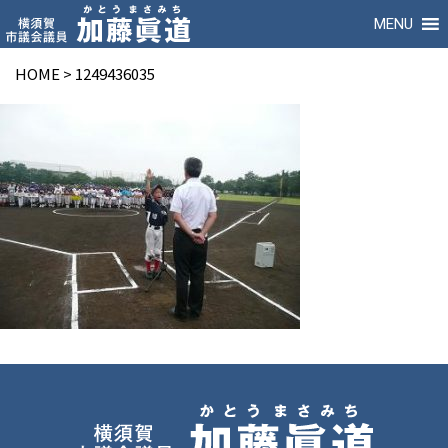
MENU
HOME
>
1249436035