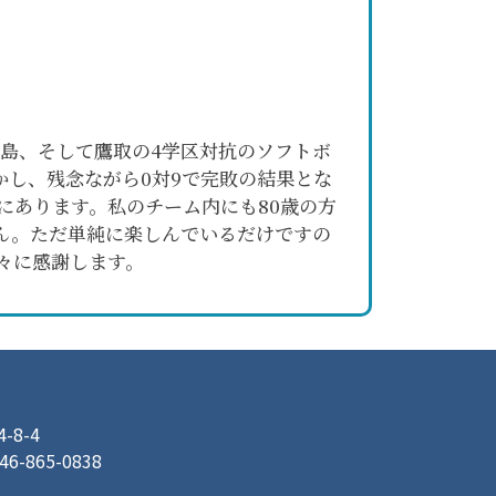
夏島、そして鷹取の4学区対抗のソフトボ
し、残念ながら0対9で完敗の結果とな
にあります。私のチーム内にも80歳の方
ん。ただ単純に楽しんでいるだけですの
々に感謝します。
8-4
046-865-0838