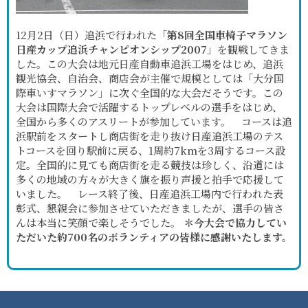
12月2日（日）追浜で行われた「
第8回全国車椅子マラソン
日産カップ追浜チャンピオンシップ2007
」を観戦してきま
した。この大会は地元日産自動車追浜工場をはじめ、追浜
観光協会、自治会、商店会が主催で規模としては「大分国
際車いすマラソン」に次ぐ全国的な大会だそうです。この
大会は国際大会で活躍するトップレベルの選手をはじめ、
全国から多くのアスリートが参加しています。 コースは追
浜駅前をスタートし商店街を走り抜け日産追浜工場のテス
トコースを回り駅前に戻る、1周約7kmを3周するコース設
定。全国的に見ても商店街を走る競技は珍しく、沿道には
多くの地域の方々が大きく旗を振り声援と拍手で応援して
いました。 レース終了後、日産追浜工場内で行われた表
彰式、懇親会に参加させていただきましたが、選手の皆さ
んは本当に笑顔で楽しそうでした。
＊今大会で協力してい
ただいた約700名のボランティアの皆様に感謝いたします。