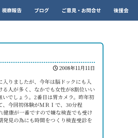
視察報告
ブログ
ご意見・お問合せ
後援会
2008年11月11日
クに入りましたが、今年は脳ドックにも入
ける人が多く、なかでも女性が8割位いい
無いでしょう。2番目は胃カメラ。昨年初
、今回初体験がＭＲＩで、30分程
れ健康が一番ですので嫌な検査でも受け
早期発見の為にも時間をつくり検査受診を