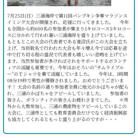
7月25日(日）三浦海岸で第11回パンプキン争奪マラソンス
イミング大会が開催され、応援に行ってきました。 今年
も全国から約600名の参加者が集まり1キロコース5キロコー
スに分かれて行われ暑い三浦海岸を盛り上げていました。
もともとこの大会の代表者である菱沼氏がこの大会を立ち
上げ、当初数名で行われた大会も年々増え今では応募を途
中で打ち切る程の盛況で代表者も嬉しいい悲鳴を上げてい
ます。当然参加者が多ければそれをサポートするボランテ
ィアの活躍も重要です。今年はおそろいの“サムライブル
ー”のＴシャツを着て活躍していました。 今年は、1時間
08分19秒で男性が優勝されました。おめでとうございま
す！ 大会の名前の通り参加者全員に地元のかぼちゃが配ら
れ、三浦のかぼちゃをアピールしていました。 参加者の
皆さん、ボランティアの皆さんお疲れさまでした。 ＊市
外から大勢参加し、三浦の農産物をアピールしているこの
大会に、三浦市としても教育委員会だけでなく経済振興部
も協力してくれるともっと盛り上がるのですが・・・