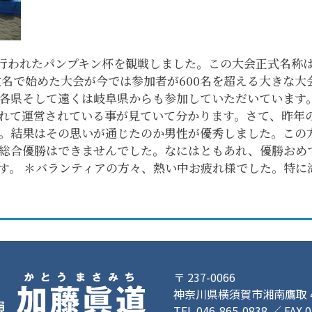
で行われたパンプキン杯を観戦しました。この大会正式名称
0数名で始めた大会が今では参加者が600名を超える大きな
各県そして遠くは岐阜県からも参加していただいています
れて運営されている事が見ていて分かります。さて、昨年
。結果はその思いが通じたのか男性が優秀しました。この
総合優勝はできませんでした。なにはともあれ、優勝おめで
す。 ＊バランティアの方々、熱い中お疲れ様でした。特に
〒 237-0066
神奈川県横須賀市湘南鷹取 4-
TEL 046-865-0838 ／ FAX 