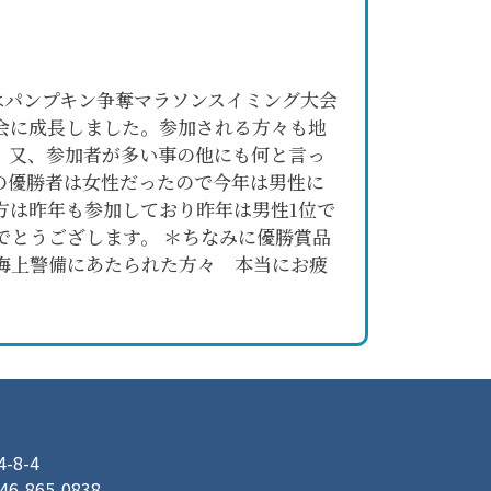
はパンプキン争奪マラソンスイミング大会
大会に成長しました。参加される方々も地
。又、参加者が多い事の他にも何と言っ
の優勝者は女性だったので今年は男性に
方は昨年も参加しており昨年は男性1位で
とうござします。 ＊ちなみに優勝賞品
海上警備にあたられた方々 本当にお疲
8-4
046-865-0838