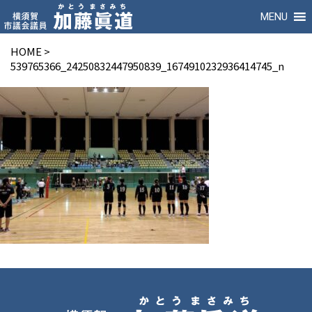
MENU
HOME
>
539765366_24250832447950839_1674910232936414745_n