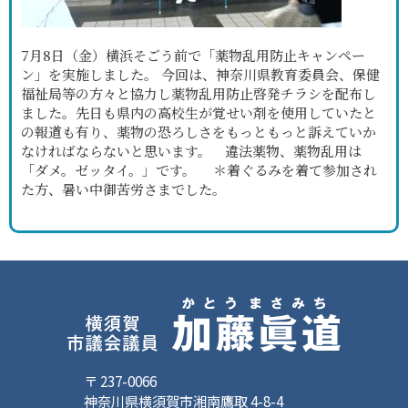
7月8日（金）横浜そごう前で「薬物乱用防止キャンペー
ン」を実施しました。 今回は、神奈川県教育委員会、保健
福祉局等の方々と協力し薬物乱用防止啓発チラシを配布し
ました。先日も県内の高校生が覚せい剤を使用していたと
の報道も有り、薬物の恐ろしさをもっともっと訴えていか
なければならないと思います。 違法薬物、薬物乱用は
「ダメ。ゼッタイ。」です。 ＊着ぐるみを着て参加され
た方、暑い中御苦労さまでした。
〒 237-0066
神奈川県横須賀市湘南鷹取 4-8-4