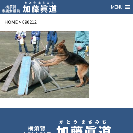
MENU
HOME
>
090212