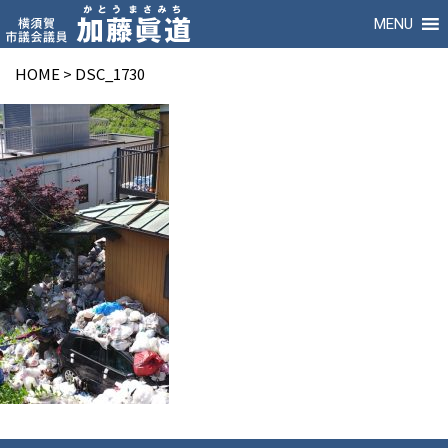
MENU
HOME
>
DSC_1730