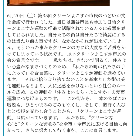
6月20日（土）第35回クリーンよこすか市民のつどいが文
化会館で行われました。当日は蒲谷市長も参加し日頃クリ
ーンよこすか運動の推進に活躍されている方々に敬意を表
しておられました。自分たちの街は自分たちで綺麗にする
のは当たり前の事ですが、なかなかそれが出来ていませ
ん。そういった事からクリーンの方には大変なご苦労をか
けてしまっている状況です。 以下クリーンよこすか市民の
会の宣言文です。 「私たちは、きれいで明るく、住みよ
い心豊かなまちづくりのため、「私たちの町は私たちの手
によって」を合言葉に、クリーンよこすか運動を進めてい
ます。 それは拾うより捨てないことを基本とした街の美
化運動はもとより、人に迷惑をかけないという社会のルー
ルを広め、この運動を「住みよいまち・よこすか」の愛市
運動につなげるものです。 この街から、一本のたばこの
吸殻も、ひとつまみのごみもなくし、そして、道行く人び
とと挨拶を交わし合うことから、「クリーンよこすか運
動」は広がっていきます。 私たちは、“クリーンな
心”と“クリーンな街並み”を全市・全市民に広げる目標に向
かって、さらに努力して行く事を、ここに宣言します。