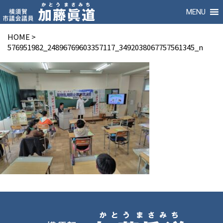
MENU
HOME
>
576951982_24896769603357117_3492038067757561345_n